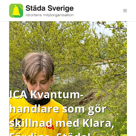
ICA Kvantum-
handlare som gör
skillnad med Klara,