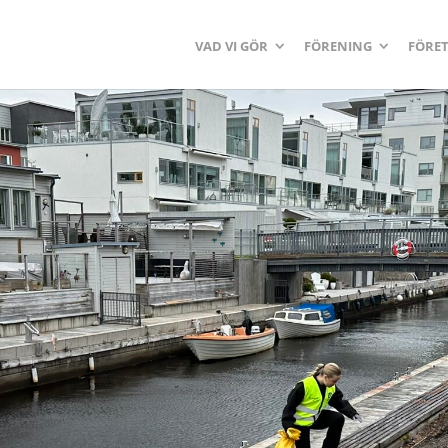
VAD VI GÖR
FÖRENING
FÖRE