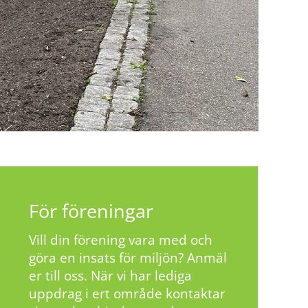
För föreningar
Vill din förening vara med och
göra en insats för miljön? Anmäl
er till oss. När vi har lediga
uppdrag i ert område kontaktar