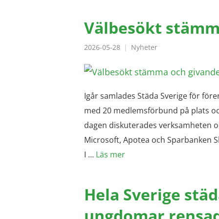
Välbesökt stämm
2026-05-28
Nyheter
Igår samlades Städa Sverige för fö
med 20 medlemsförbund på plats oc
dagen diskuterades verksamheten oc
Microsoft, Apotea och Sparbanken Skå
I …
Läs mer
Hela Sverige städ
ungdomar rensade