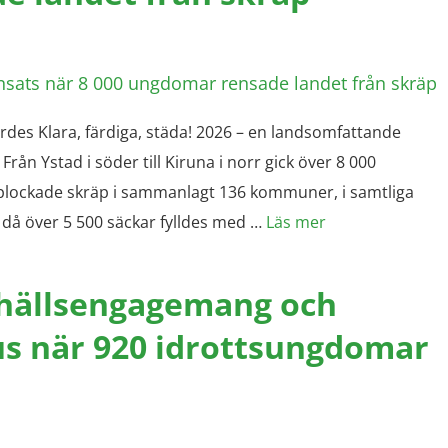
es Klara, färdiga, städa! 2026 – en landsomfattande
Från Ystad i söder till Kiruna i norr gick över 8 000
plockade skräp i sammanlagt 136 kommuner, i samtliga
d då över 5 500 säckar fylldes med …
Läs mer
mhällsengagemang och
s när 920 idrottsungdomar