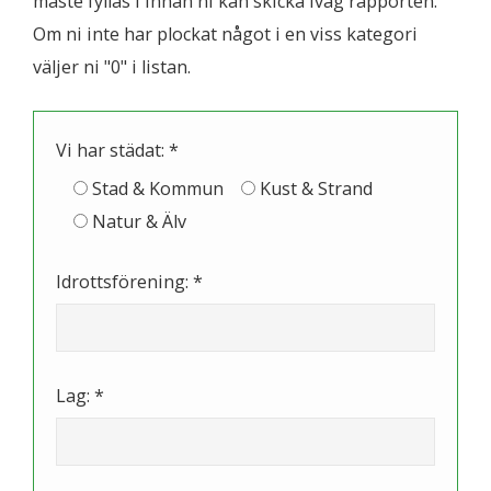
måste fyllas i innan ni kan skicka iväg rapporten.
Om ni inte har plockat något i en viss kategori
väljer ni "0" i listan.
Vi har städat: *
Stad & Kommun
Kust & Strand
Natur & Älv
Idrottsförening: *
Lag: *