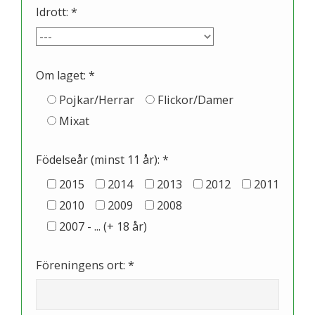
Idrott: *
Om laget: *
Pojkar/Herrar
Flickor/Damer
Mixat
Födelseår (minst 11 år): *
2015
2014
2013
2012
2011
2010
2009
2008
2007 - ... (+ 18 år)
Föreningens ort: *