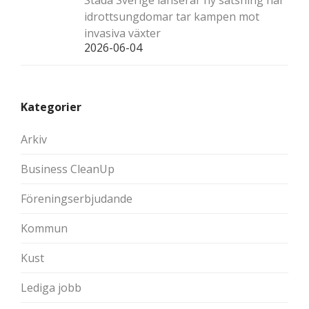
Städa Sverige lanserar ny satsning när
idrottsungdomar tar kampen mot
invasiva växter
2026-06-04
Kategorier
Arkiv
Business CleanUp
Föreningserbjudande
Kommun
Kust
Lediga jobb