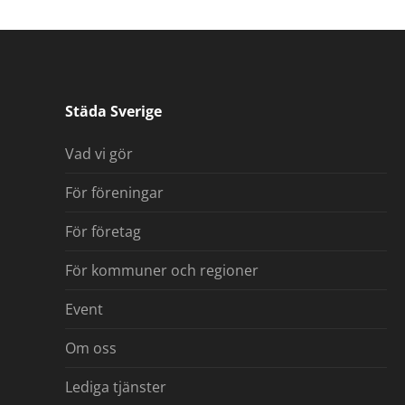
Städa Sverige
Vad vi gör
För föreningar
För företag
För kommuner och regioner
Event
Om oss
Lediga tjänster