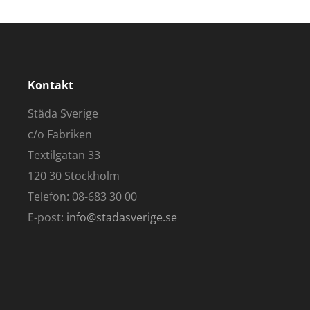
Kontakt
Städa Sverige
c/o Fabriken
Textilgatan 33
120 30 Stockholm
Telefon: 08-683 30 00
E-post:
info@stadasverige.se