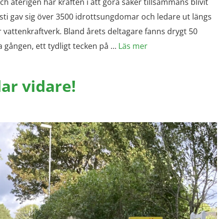
ch återigen har kraften i att göra saker tillsammans blivit
sti gav sig över 3500 idrottsungdomar och ledare ut längs
r vattenkraftverk. Bland årets deltagare fanns drygt 50
a gången, ett tydligt tecken på …
Läs mer
ar vidare!