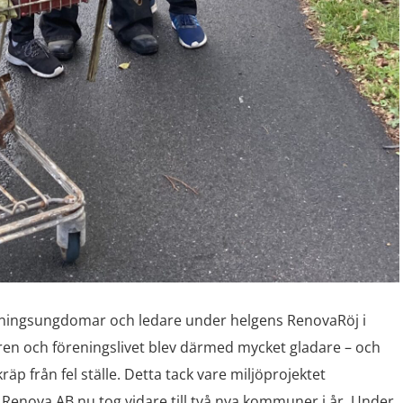
eningsungdomar och ledare under helgens RenovaRöj i
n och föreningslivet blev därmed mycket gladare – och
 från fel ställe. Detta tack vare miljöprojektet
Renova AB nu tog vidare till två nya kommuner i år. Under