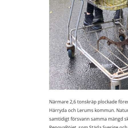
Närmare 2,6 tonskräp plockade för
Härryda och Lerums kommun. Nature
samtidigt försvann samma mängd skräp
RenovaRöjet, som Städa Sverige och 