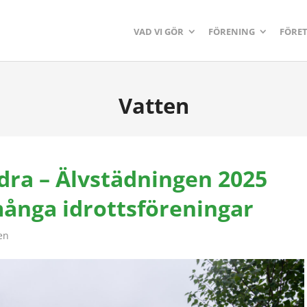
VAD VI GÖR
FÖRENING
FÖRE
Vatten
ndra – Älvstädningen 2025
ånga idrottsföreningar
en