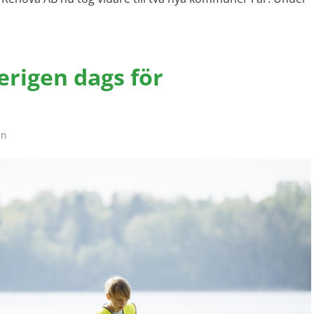
terigen dags för
en