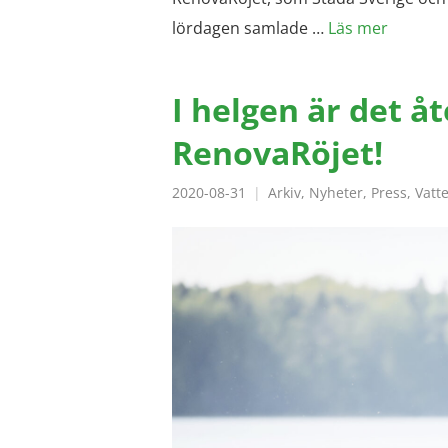
lördagen samlade …
Läs mer
I helgen är det å
RenovaRöjet!
2020-08-31
Arkiv
,
Nyheter
,
Press
,
Vatt