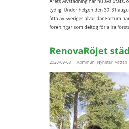
Årets Älvstädning har nu avslutats, o
tydlig. Under helgen den 30–31 augu
åtta av Sveriges älvar där Fortum ha
föreningar som deltog för allra först
RenovaRöjet städ
2020-09-08
Kommun
,
Nyheter
,
Vatten