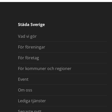
Städa Sverige
Vad vi gör
För föreningar
För företag
För kommuner och regioner
Event
Om oss
Lediga tjänster
Senaste nytt