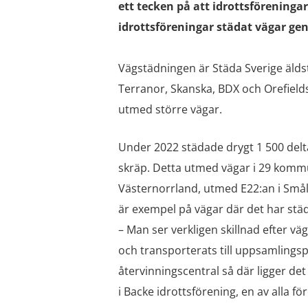
ett tecken på att idrottsföreningar
idrottsföreningar städat vägar ge
Vägstädningen är Städa Sverige älds
Terranor, Skanska, BDX och Orefield
utmed större vägar.
Under 2022 städade drygt 1 500 delt
skräp. Detta utmed vägar i 29 kommu
Västernorrland, utmed E22:an i Smål
är exempel på vägar där det har städ
– Man ser verkligen skillnad efter vä
och transporterats till uppsamlingspl
återvinningscentral så där ligger de
i Backe idrottsförening, en av alla f