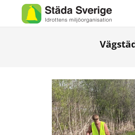
Vägstäd