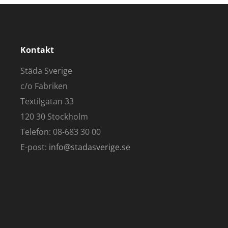
Kontakt
Städa Sverige
c/o Fabriken
Textilgatan 33
120 30 Stockholm
Telefon: 08-683 30 00
E-post:
info@stadasverige.se