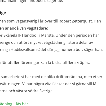
manhållningen i klubben, säger de.
ige
en som vägansvarig i år över till Robert Zetterquist. Han
men är ändå van vägstädare:
 för Skånela IF Handboll i Märsta. Under den perioden har
erige och utfört mycket vägstädning i stora delar av
ning i Hudiksvallsområdet där jag numera bor, säger han.
 att fler föreningar kan få bidra till fler skräpfria
et samarbete vi har med de olika driftområdena, men vi ser
sättningen. Vi har några vita fläckar där vi gärna vill få
arna och västra södra Sverige.
ädning – läs här.