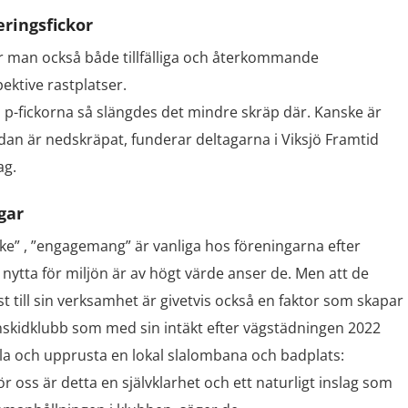
eringsfickor
r man också både tillfälliga och återkommande
ektive rastplatser.
da p-fickorna så slängdes det mindre skräp där. Kanske är
edan är nedskräpat, funderar deltagarna i Viksjö Framtid
ag.
gar
ke” , ”engagemang” är vanliga hos föreningarna efter
ytta för miljön är av högt värde anser de. Men att de
 till sin verksamhet är givetvis också en faktor som skapar
kidklubb som med sin intäkt efter vägstädningen 2022
lla och upprusta en lokal slalombana och badplats:
för oss är detta en självklarhet och ett naturligt inslag som