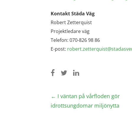
Kontakt Städa Väg
Robert Zetterquist
Projektledare väg
Telefon: 070-826 98 86
E-post:
robert.zetterquist@stadasver
Post
←
I väntan på vårfloden gör
navigation
idrottsungdomar miljönytta