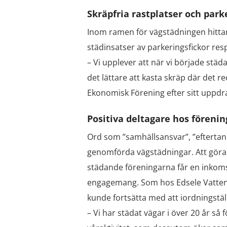
Skräpfria rastplatser och park
Inom ramen för vägstädningen hitta
städinsatser av parkeringsfickor resp
– Vi upplever att när vi började stä
det lättare att kasta skräp där det r
Ekonomisk Förening efter sitt uppdr
Positiva deltagare hos förenin
Ord som ”samhällsansvar”, ”eftertan
genomförda vägstädningar. Att göra n
städande föreningarna får en inkomst
engagemang. Som hos Edsele Vattens
kunde fortsätta med att iordningstä
– Vi har städat vägar i över 20 år så 