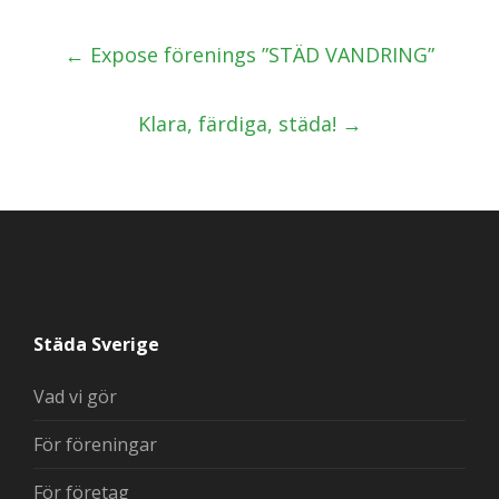
Post
←
Expose förenings ”STÄD VANDRING”
navigation
Klara, färdiga, städa!
→
Städa Sverige
Vad vi gör
För föreningar
För företag