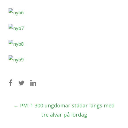
Post
←
PM: 1 300 ungdomar städar längs med
navigation
tre älvar på lördag