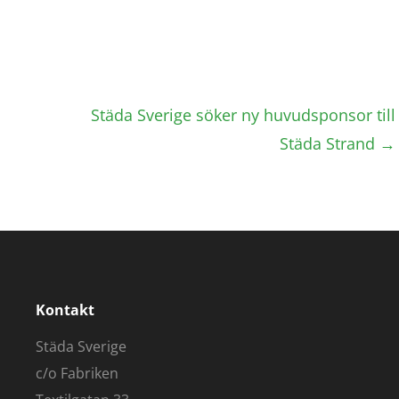
Städa Sverige söker ny huvudsponsor till
Städa Strand
→
Kontakt
Städa Sverige
c/o Fabriken