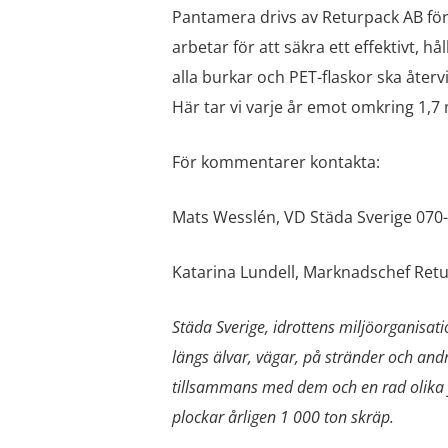
Pantamera drivs av Returpack AB för 
arbetar för att säkra ett effektivt, h
alla burkar och PET-flaskor ska åter
Här tar vi varje år emot omkring 1,7 
För kommentarer kontakta:
Mats Wesslén, VD Städa Sverige 070
Katarina Lundell, Marknadschef Ret
Städa Sverige, idrottens miljöorganisat
längs älvar, vägar, på stränder och an
tillsammans med dem och en rad olika f
plockar årligen 1 000 ton skräp.