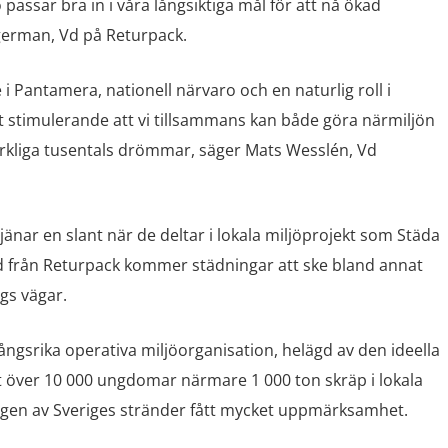
passar bra in i våra långsiktiga mål för att nå ökad
german, Vd på Returpack.
i Pantamera, nationell närvaro och en naturlig roll i
 stimulerande att vi tillsammans kan både göra närmiljön
verkliga tusentals drömmar, säger Mats Wesslén, Vd
änar en slant när de deltar i lokala miljöprojekt som Städa
d från Returpack kommer städningar att ske bland annat
gs vägar.
ngsrika operativa miljöorganisation, helägd av den ideella
gt över 10 000 ungdomar närmare 1 000 ton skräp i lokala
ngen av Sveriges stränder fått mycket uppmärksamhet.