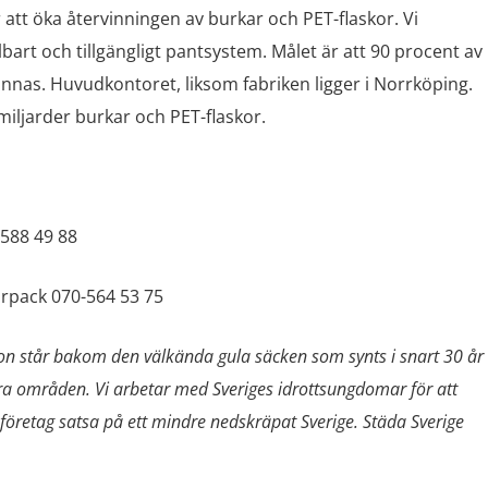
att öka återvinningen av burkar och PET-flaskor. Vi
ållbart och tillgängligt pantsystem. Målet är att 90 procent av
vinnas. Huvudkontoret, liksom fabriken ligger i Norrköping.
miljarder burkar och PET-flaskor.
-588 49 88
urpack 070-564 53 75
ion står bakom den välkända gula säcken som synts i snart 30 år
dra områden. Vi arbetar med Sveriges idrottsungdomar för att
öretag satsa på ett mindre nedskräpat Sverige. Städa Sverige