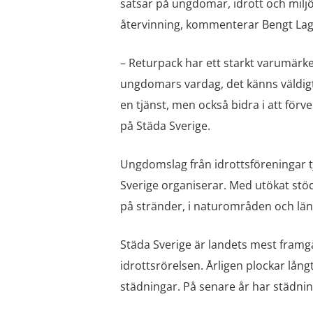
satsar på ungdomar, idrott och miljö 
återvinning, kommenterar Bengt La
– Returpack har ett starkt varumärke 
ungdomars vardag, det känns väldigt
en tjänst, men också bidra i att för
på Städa Sverige.
Ungdomslag från idrottsföreningar tj
Sverige organiserar. Med utökat stö
på stränder, i naturområden och län
Städa Sverige är landets mest framgå
idrottsrörelsen. Årligen plockar lån
städningar. På senare år har städni