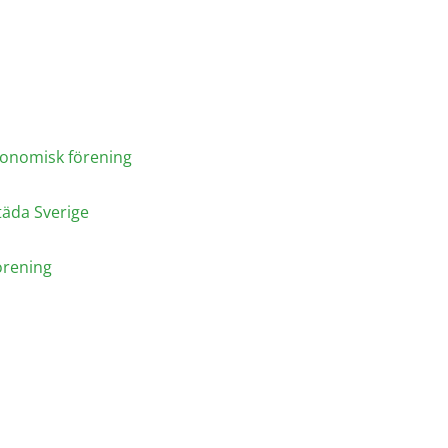
Ekonomisk förening
täda Sverige
örening
e