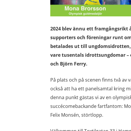
2024 blev ännu ett framgångsrikt 
supporters och föreningar runt om 
betalades ut till ungdomsidrotten
vare tusentals idrottsungdomar –
och Björn Ferry.
På plats och på scenen finns två av
också att ha ett panelsamtal kring mil
denna punkt gästas vi av en olympis
succécomebackande fartfantom: Mona
Felix Monsén, störtlopp.
Välkommen till Textilgatan 33 i Ham