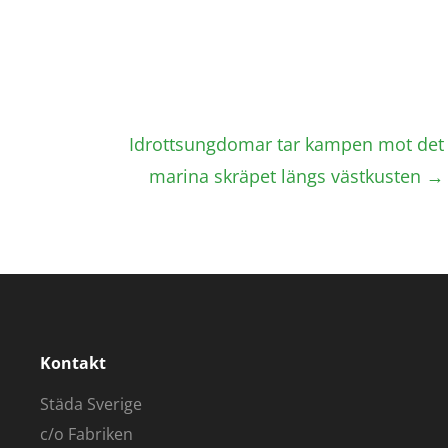
Idrottsungdomar tar kampen mot det
marina skräpet längs västkusten
→
Kontakt
Städa Sverige
c/o Fabriken