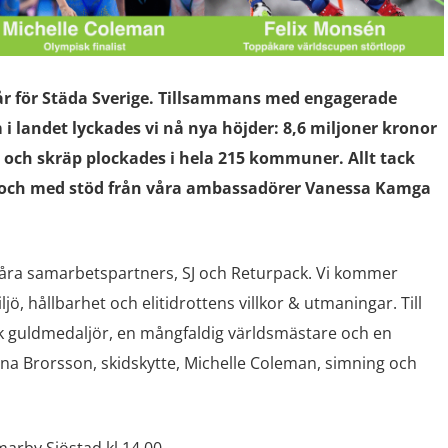
år för Städa Sverige. Tillsammans med engagerade
i landet lyckades vi nå nya höjder: 8,6 miljoner kronor
, och skräp plockades i hela 215 kommuner. Allt tack
 och med stöd från våra ambassadörer Vanessa Kamga
 våra samarbetspartners, SJ och Returpack. Vi kommer
jö, hållbarhet och elitidrottens villkor & utmaningar. Till
k guldmedaljör, en mångfaldig världsmästare och en
 Brorsson, skidskytte, Michelle Coleman, simning och
marby Sjöstad kl 14.00