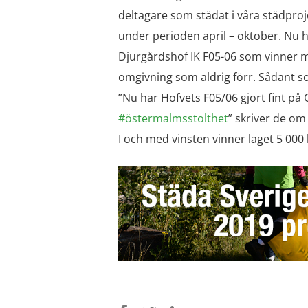
deltagare som städat i våra städpro
under perioden april – oktober. Nu 
Djurgårdshof IK F05-06 som vinner m
omgivning som aldrig förr. Sådant s
”Nu har Hofvets F05/06 gjort fint p
#östermalmsstolthet
” skriver de om
I och med vinsten vinner laget 5 000 k