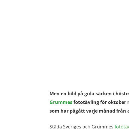
Men en bild på gula säcken i höstm
Grummes
fototävling för oktober 
som har pågått varje månad från ap
Städa Sveriges och Grummes
fototä