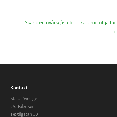
Skänk en nyårsgåva till lokala miljöhjältar
→
Kontakt
Städa Sverige
c/o Fabriken
Textilgatan 33