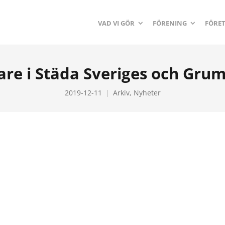
VAD VI GÖR
FÖRENING
FÖRE
nare i Städa Sveriges och Gru
2019-12-11
Arkiv
,
Nyheter