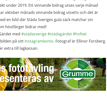
jekt under 2019. Ett vinnande bidrag utses varje månad
har oktober månads vinnande bidrag utsetts och det är
ed en bild där Städa Sveriges gula säck matchar sin
om höstfärger bidrar med!
å Gärdet med
#städasverige
#städagärdet
#hofvet
 bilden på sitt
Instagramkonto
. Fotograf är Ellinor Forsberg.
r extra till lagkassan.