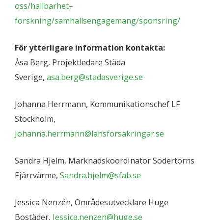
oss/hallbarhet–
forskning/samhallsengagemang/sponsring/
För ytterligare information kontakta:
Åsa Berg, Projektledare Städa
Sverige,
asa.berg@stadasverige.se
Johanna Herrmann, Kommunikationschef LF
Stockholm,
Johanna.herrmann@lansforsakringar.se
Sandra Hjelm, Marknadskoordinator Södertörns
Fjärrvärme,
Sandra.hjelm@sfab.se
Jessica Nenzén, Områdesutvecklare Huge
Bostäder,
Jessica.nenzen@huge.se