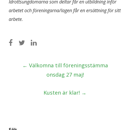
Idrottsungdomarna som deltar får en utbildning inför
arbetet och föreningarna/lagen får en ersättning för sitt
arbete.
Post
←
Välkomna till föreningsstämma
navigation
onsdag 27 maj!
Kusten är klar!
→
Sök