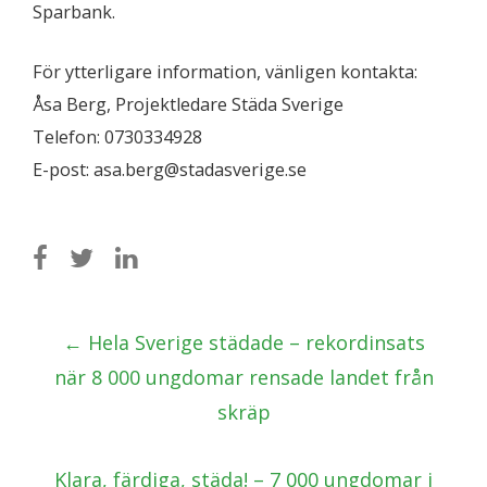
Sparbank.
För ytterligare information, vänligen kontakta:
Åsa Berg, Projektledare Städa Sverige
Telefon: 0730334928
E-post: asa.berg@stadasverige.se
Post
←
Hela Sverige städade – rekordinsats
navigation
när 8 000 ungdomar rensade landet från
skräp
Klara, färdiga, städa! – 7 000 ungdomar i