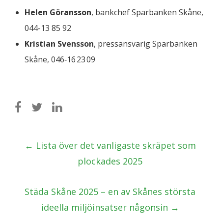
Helen Göransson
, bankchef Sparbanken Skåne,
044-13 85 92
Kristian Svensson
, pressansvarig Sparbanken
Skåne, 046‑16 23 09
Post
←
Lista över det vanligaste skräpet som
navigation
plockades 2025
Städa Skåne 2025 – en av Skånes största
ideella miljöinsatser någonsin
→