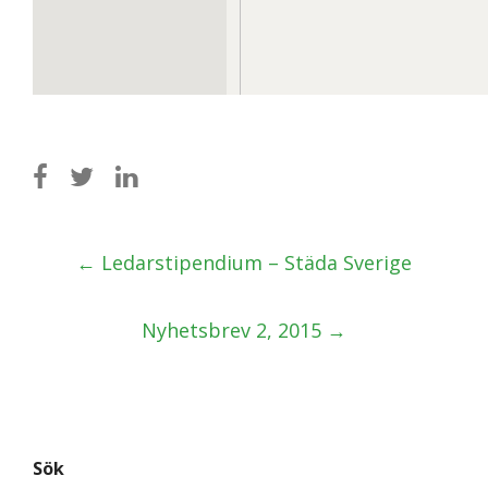
Post
←
Ledarstipendium – Städa Sverige
navigation
Nyhetsbrev 2, 2015
→
Sök