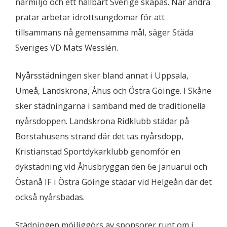
närmiljö och ett hållbart Sverige skapas. När andra
pratar arbetar idrottsungdomar för att
tillsammans nå gemensamma mål, säger Städa
Sveriges VD Mats Wesslén.
Nyårsstädningen sker bland annat i Uppsala,
Umeå, Landskrona, Åhus och Östra Göinge. I Skåne
sker städningarna i samband med de traditionella
nyårsdoppen. Landskrona Ridklubb städar på
Borstahusens strand där det tas nyårsdopp,
Kristianstad Sportdykarklubb genomför en
dykstädning vid Åhusbryggan den 6e januarui och
Östanå IF i Östra Göinge städar vid Helgeån där det
också nyårsbadas.
Städningen möjliggörs av sponsorer runt om i