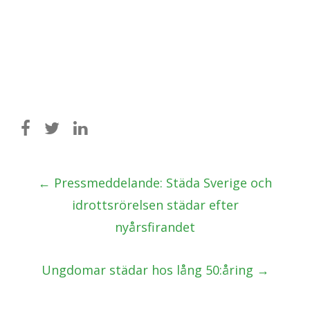
Post
←
Pressmeddelande: Städa Sverige och
navigation
idrottsrörelsen städar efter
nyårsfirandet
Ungdomar städar hos lång 50:åring
→