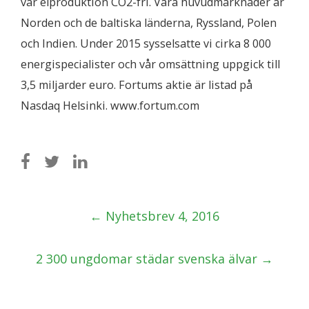
vår elproduktion CO2-fri. Våra huvudmarknader är
Norden och de baltiska länderna, Ryssland, Polen
och Indien. Under 2015 sysselsatte vi cirka 8 000
energispecialister och vår omsättning uppgick till
3,5 miljarder euro. Fortums aktie är listad på
Nasdaq Helsinki. www.fortum.com
Post
←
Nyhetsbrev 4, 2016
navigation
2 300 ungdomar städar svenska älvar
→