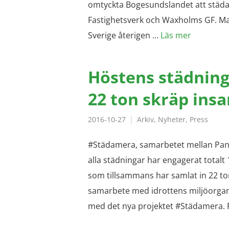
omtyckta Bogesundslandet att städas
Fastighetsverk och Waxholms GF. Mat
Sverige återigen …
Läs mer
Höstens städning
22 ton skräp ins
2016-10-27
Arkiv
,
Nyheter
,
Press
#Städamera, samarbetet mellan Pantam
alla städningar har engagerat totalt 
som tillsammans har samlat in 22 t
samarbete med idrottens miljöorgani
med det nya projektet #Städamera. 