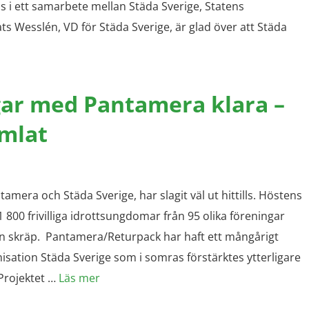
 i ett samarbete mellan Städa Sverige, Statens
s Wesslén, VD för Städa Sverige, är glad över att Städa
ar med Pantamera klara –
amlat
era och Städa Sverige, har slagit väl ut hittills. Höstens
1 800 frivilliga idrottsungdomar från 95 olika föreningar
on skräp. Pantamera/Returpack har haft ett mångårigt
sation Städa Sverige som i somras förstärktes ytterligare
Projektet …
Läs mer