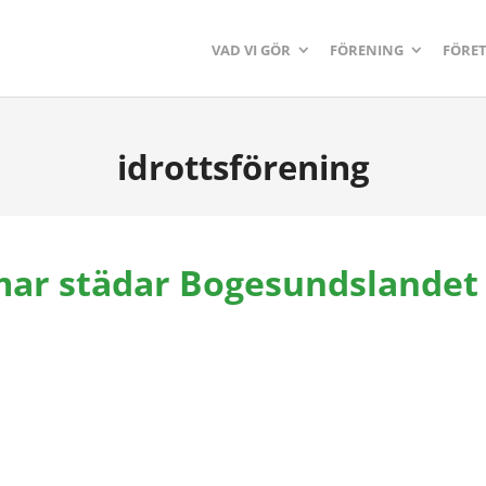
VAD VI GÖR
FÖRENING
FÖRE
idrottsförening
r städar Bogesundslandet