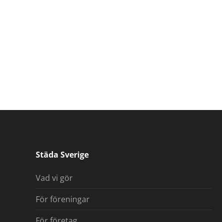
Städa Sverige
Vad vi gör
För föreningar
För företag