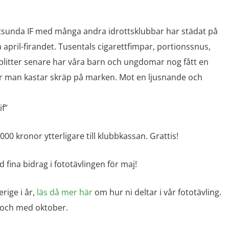
ottsunda IF med många andra idrottsklubbar har städat på
a april-firandet. Tusentals cigarettfimpar, portionssnus,
itter senare har våra barn och ungdomar nog fått en
när man kastar skräp på marken. Mot en ljusnande och
f”
000 kronor ytterligare till klubbkassan. Grattis!
ed fina bidrag i fototävlingen för maj!
rige i år,
läs då mer här
om hur ni deltar i vår fototävling.
l och med oktober.