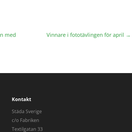
in med
Vinnare i fototävlingen för april
→
Kontakt
Städa Sverige
c/o Fabriken
Textilgatan 33