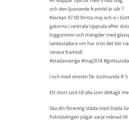
Än klappar hjärtat med friska slag,
och den ljusnande framtid är vår.?
Klockan 07.00 första maj och vi i G
gatorna i centrala Uppsala efter sist
tuggummin och mängder med glasspl
tankeställare om hur trist det blir 
renare framtid!
#städasverige #maj2018 #gottsundai
I och med vinsten får Gottsunda IF 5 
Ett stort tack till alla som deltagit m
Ska din förening städa med Städa Sve
Fototävlingen pågår varje månad til