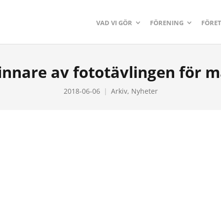
VAD VI GÖR
FÖRENING
FÖRE
innare av fototävlingen för m
2018-06-06
Arkiv
,
Nyheter