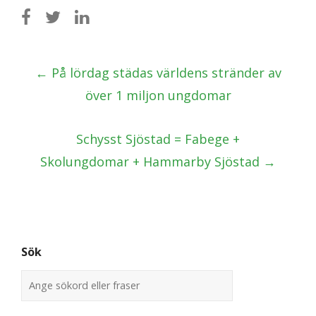
Post
←
På lördag städas världens stränder av
navigation
över 1 miljon ungdomar
​Schysst Sjöstad = Fabege +
Skolungdomar + Hammarby Sjöstad
→
Sök