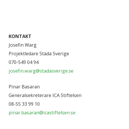
KONTAKT
Josefin Warg
Projektledare Städa Sverige
070-549 04 94
josefin.warg@stadasverige.se
Pinar Basaran
Generalsekreterare ICA Stiftelsen​
0​8-55 33 99 10 ​​
pinar.basaran@icastiftelsen.se