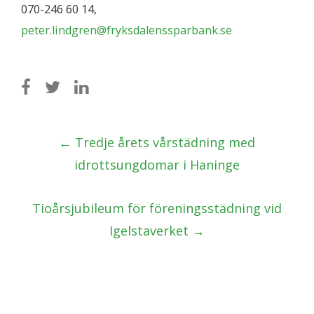
070-246 60 14,
peter.lindgren@fryksdalenssparbank.se
Post
←
Tredje årets vårstädning med
navigation
idrottsungdomar i Haninge
Tioårsjubileum för föreningsstädning vid
Igelstaverket
→