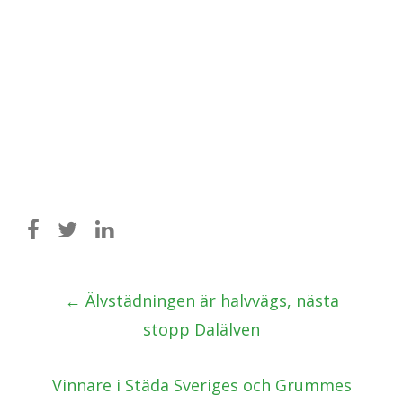
Post
←
Älvstädningen är halvvägs, nästa
navigation
stopp Dalälven
Vinnare i Städa Sveriges och Grummes