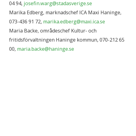
04 94,
josefin.warg@stadasverige.se
Marika Edberg, marknadschef ICA Maxi Haninge,
073-436 91 72,
marika.edberg@maxi.ica.se
Maria Backe, områdeschef Kultur- och
fritidsförvaltningen Haninge kommun, 070-212 65
00,
maria.backe@haninge.se