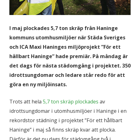
I maj plockades 5,7 ton skräp från Haninge
kommuns utomhusmiljöer när Städa Sveriges
och ICA Maxi Haninges miljöprojekt ”För ett
hållbart Haninge” hade premiär. På måndag är
det dags för nästa städomgång i projektet. 350
idrottsungdomar och ledare står redo för att
göra en ny miljöinsats.
Trots att hela
5,7 ton skräp plockades
av
idrottsungdomar i utomhusmiljöer i Haninge i en
rekordstor städning i projektet ”För ett hållbart
Haninge” i maj så finns skräp kvar att plocka.
Därför är det nu dags för städomgång två i