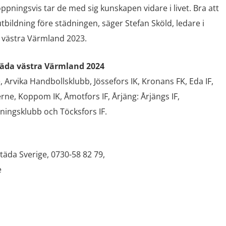
pningsvis tar de med sig kunskapen vidare i livet. Bra att
öutbildning före städningen, säger Stefan Sköld, ledare i
 västra Värmland 2023.
täda västra Värmland 2024
e, Arvika Handbollsklubb, Jössefors IK, Kronans FK, Eda IF,
rne, Koppom IK, Åmotfors IF, Årjäng: Årjängs IF,
ingsklubb och Töcksfors IF.
täda Sverige, 0730-58 82 79,
e