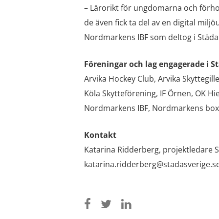
– Lärorikt för ungdomarna och förhop
de även fick ta del av en digital milj
Nordmarkens IBF som deltog i Städa
Föreningar och lag engagerade i S
Arvika Hockey Club, Arvika Skyttegill
Köla Skytteförening, IF Örnen, OK Hie
Nordmarkens IBF, Nordmarkens boxn
Kontakt
Katarina Ridderberg, projektledare S
katarina.ridderberg@stadasverige.s