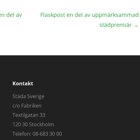
n del av
Flaskpost en del av uppmärksammad
städpremiär
→
Kontakt
Städa Sverige
c/o Fabriken
Textilgatan 33
120 30 Stockholm
Telefon: 08-683 30 00