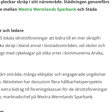
 plockar skräp i sitt närområde. Städningen genomförs
te mellan
Westra Wermlands Sparbank
och Städa
 och ledare
lokala idrottsföreningar att bidra till en mer skräpfri
a skräp i bland annat i bostadsområden, vid skolor och
ängs med cykelvägar på olika orter i kommunerna Arvika,
v i vårt område, många eldsjälar och engagerade ungdomar
. Aktiviteten har dessutom flera hållbarhetsperspektiv
tt extra bidrag till föreningskassan för de idrottsföreningar
ren, marknadschef på Westra Wermlands Sparbank.
et