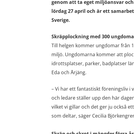
genom att ta eget miljöansvar och
lördag 27 april och är ett samarbe
Sverige.
Skräpplockning med 300 ungdomar
Till helgen kommer ungdomar från 15 
miljö. Ungdomarna kommer att plock
idrottsplatser, parker, badplatser l
Eda och Årjäng.
– Vi har ett fantastiskt föreningsli
och ledare ställer upp den här dagen
vilket vi gillar och det ger ju också e
som deltar, säger Cecilia Björkeng
Skräp och skrot i mängder förra år