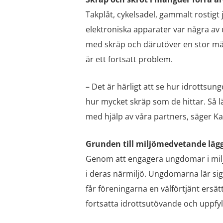
Takplåt, cykelsadel, gammalt rostigt
elektroniska apparater var några av 
med skräp och därutöver en stor mäng
är ett fortsatt problem.
– Det är härligt att se hur idrotts
hur mycket skräp som de hittar. Så lä
med hjälp av våra partners, säger Ka
Grunden till miljömedvetande läg
Genom att engagera ungdomar i miljö
i deras närmiljö. Ungdomarna lär sig 
får föreningarna en välförtjänt ers
fortsatta idrottsutövande och uppfy