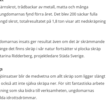
 järnskrot, trådbackar av metall, matta och många
ungdomarnas fynd förra året. Det blev 200 säckar fulla
d skrot, totalresultatet på 1,8 ton visar att nedskräpning
ungdomarnas insats ger resultat även om det är skrämmande
nge det finns skräp i vår natur fortsätter vi plocka skräp
tarina Ridderberg, projektledare Städa Sverige.
gs
insatser blir de medvetna om allt skräp som ligger slängt
också att inte själva skräpa ner. För sitt fantastiska arbete
ättning som ska bidra till verksamheten, ungdomarnas
llda idrottsdrömmar.