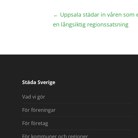
Post
←
Uppsala städar in våren som e
navigation
en långsiktig regionssatsning
Städa Sverige
Vad vi gör
För föreningar
För företag
För kommuner och regioner