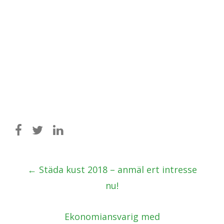
Post
←
Städa kust 2018 – anmäl ert intresse
navigation
nu!
Ekonomiansvarig med