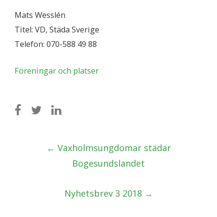
Mats Wesslén
Titel: VD, Städa Sverige
Telefon: 070-588 49 88
Föreningar och platser
Post
←
Vaxholmsungdomar städar
navigation
Bogesundslandet
Nyhetsbrev 3 2018
→