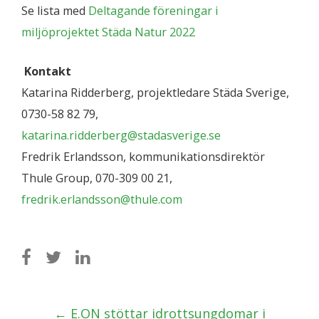
Se lista med
Deltagande föreningar i
miljöprojektet Städa Natur 2022
Kontakt
Katarina Ridderberg, projektledare Städa Sverige,
0730-58 82 79,
katarina.ridderberg@stadasverige.se
Fredrik Erlandsson, kommunikationsdirektör
Thule Group, 070-309 00 21,
fredrik.erlandsson@thule.com
Post
←
E.ON stöttar idrottsungdomar i