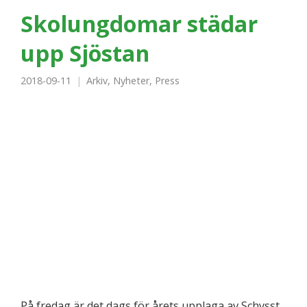
Skolungdomar städar
upp Sjöstan
2018-09-11
Arkiv
,
Nyheter
,
Press
På fredag är det dags för årets upplaga av Schysst