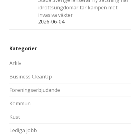
Städa Sverige lanserar ny satsning när
idrottsungdomar tar kampen mot
invasiva växter
2026-06-04
Kategorier
Arkiv
Business CleanUp
Föreningserbjudande
Kommun
Kust
Lediga jobb