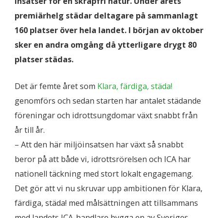
insatser för en skräpfri natur. Under årets
premiärhelg städar deltagare på sammanlagt
160 platser över hela landet. I början av oktober
sker en andra omgång då ytterligare drygt 80
platser städas.
Det är femte året som
Klara, färdiga, städa!
genomförs och sedan starten har antalet städande
föreningar och idrottsungdomar växt snabbt från
år till år.
– Att den här miljöinsatsen har växt så snabbt
beror på att både vi, idrottsrörelsen och ICA har
nationell täckning med stort lokalt engagemang.
Det gör att vi nu skruvar upp ambitionen för Klara,
färdiga, städa! med målsättningen att tillsammans
med landets ICA-handlare bygga en av Sveriges