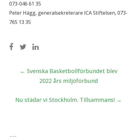
073-046 61 35
Peter Hägg, generalsekreterare ICA Stiftelsen, 073-
765 13 35
Post
←
Svenska Basketbollförbundet blev
navigation
2022 års miljöförbund
Nu städar vi Stockholm. Tillsammans!
→