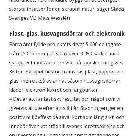
största insatser för en skräpfri natur, säger Städa
Sveriges VD Mats Wesslén.
Plast, glas, husvagnsdörrar och elektronik
Förra året fyllde projektets drygt 5 400 deltagare
från 250 föreningar strax över 3 390 säckar med
skräp. Det motsvarar en vikt på uppskattningsvis
38 ton. Skräpet bestod främst av plast, papper och
glas, men också av annat såsom husvagnsdörrar,
kläder, elektronikskrot och färgburkar.
– Det är ett fantastiskt resultat och något som vi
givetvis är ute efter att slå i år. Städningen ger en
positiv miljöeffekt på såväl kort som lång sikt, och
innebär även ett stöd till svensk idrottsrörelse och
en investering i ungdomars ansvarstagande för