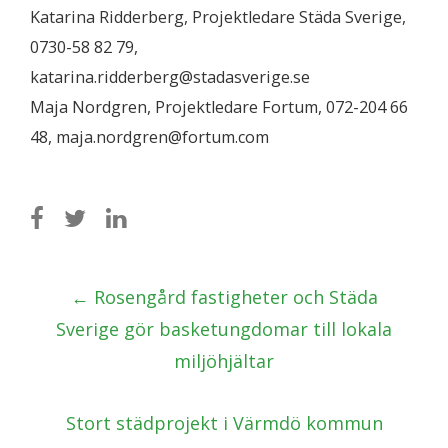
Katarina Ridderberg, Projektledare Städa Sverige,
0730-58 82 79,
katarina.ridderberg@stadasverige.se
Maja Nordgren, Projektledare Fortum, 072-204 66
48, maja.nordgren@fortum.com
Post
←
Rosengård fastigheter och Städa
navigation
Sverige gör basketungdomar till lokala
miljöhjältar
Stort städprojekt i Värmdö kommun