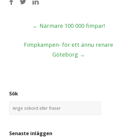
Post
←
Närmare 100 000 fimpar!
navigation
Fimpkampen- för ett ännu renare
Göteborg
→
Sök
Senaste inläggen