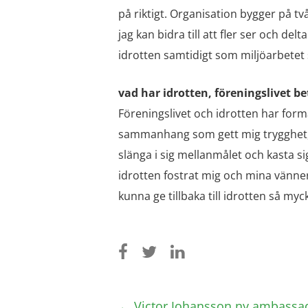
på riktigt. Organisation bygger på t
jag kan bidra till att fler ser och delta
idrotten samtidigt som miljöarbetet
vad har idrotten, föreningslivet bet
Föreningslivet och idrotten har format
sammanhang som gett mig trygghet,
slänga i sig mellanmålet och kasta sig
idrotten fostrat mig och mina vänner t
kunna ge tillbaka till idrotten så myc
Post
←
Victor Johansson ny ambassad