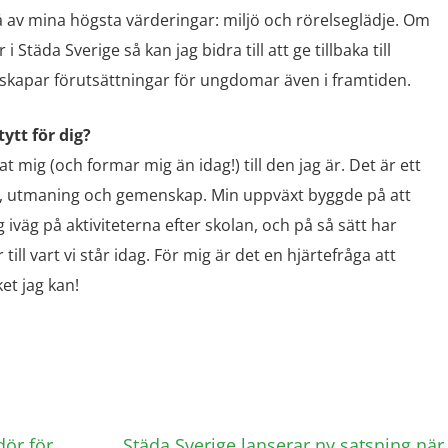
vå av mina högsta värderingar: miljö och rörelseglädje. Om
r i Städa Sverige så kan jag bidra till att ge tillbaka till
 skapar förutsättningar för ungdomar även i framtiden.
ytt för dig?
 mig (och formar mig än idag!) till den jag är. Det är ett
 utmaning och gemenskap. Min uppväxt byggde på att
 iväg på aktiviteterna efter skolan, och på så sätt har
ill vart vi står idag. För mig är det en hjärtefråga att
ket jag kan!
ör för
Städa Sverige lanserar ny satsning när