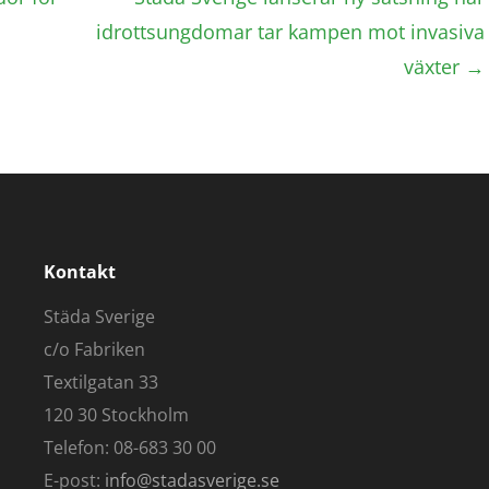
idrottsungdomar tar kampen mot invasiva
växter
→
Kontakt
Städa Sverige
c/o Fabriken
Textilgatan 33
120 30 Stockholm
Telefon: 08-683 30 00
E-post:
info@stadasverige.se