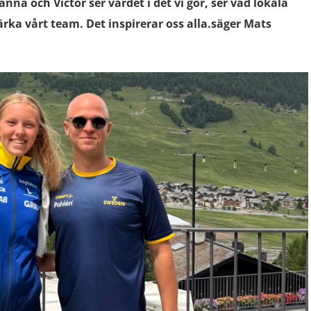
anna och Victor ser värdet i det vi gör, ser vad lokala
ärka vårt team. Det inspirerar oss alla.säger Mats