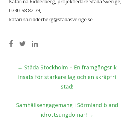
Katarina Ridderberg, projektledare Städa Sverige,
0730-58 82 79,
katarina.ridderberg@stadasverige.se
Post
←
Städa Stockholm – En framgångsrik
navigation
insats för starkare lag och en skräpfri
stad!
Samhällsengagemang i Sörmland bland
idrottsungdomar!
→