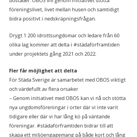
bostäder. OBOS vill genom initiativet stötta
föreningslivet, livet mellan husen och samtidigt
bidra positivt i nedskräpningsfrågan.
Drygt 1 200 idrottsungdomar och ledare från 60
olika lag kommer att delta i #städaförframtiden
under projektets gång 2021 och 2022.
Fler får möjlighet att delta
För Städa Sverige är samarbetet med OBOS viktigt
och värdefullt av flera orsaker
– Genom initiativet med OBOS kan vi nå och stötta
nya ungdomsföreningar i orter där vi inte varit
tidigare eller där vi har lång kö på väntande
föreningar. #städaförframtiden bidrar till att
skapa ett miljöengagemang på både kort och lång