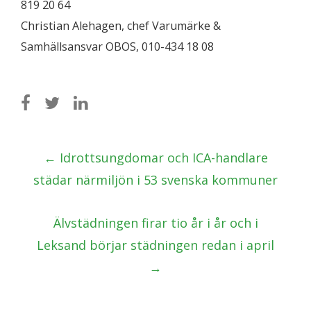
819 20 64
Christian Alehagen, chef Varumärke &
Samhällsansvar OBOS, 010-434 18 08
Post
←
Idrottsungdomar och ICA-handlare
navigation
städar närmiljön i 53 svenska kommuner
Älvstäd­ningen firar tio år i år och i
Leksand börjar städningen redan i april
→