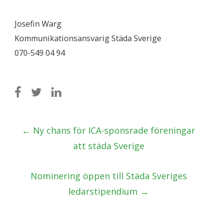
Josefin Warg
Kommunikationsansvarig Städa Sverige
070-549 04 94
Post
←
Ny chans för ICA-sponsrade föreningar
navigation
att städa Sverige
Nominering öppen till Städa Sveriges
ledarstipendium
→