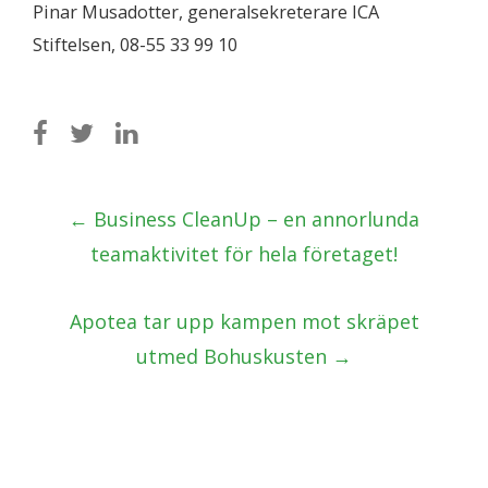
Pinar Musadotter, generalsekreterare ICA
Stiftelsen, 08-55 33 99 10
Post
←
Business CleanUp – en annorlunda
navigation
teamaktivitet för hela företaget!
Apotea tar upp kampen mot skräpet
utmed Bohuskusten
→