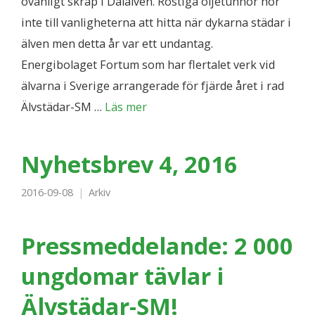
ovanligt skräp i Dalälven. Rostiga oljetunnor hör
inte till vanligheterna att hitta när dykarna städar i
älven men detta år var ett undantag.
Energibolaget Fortum som har flertalet verk vid
älvarna i Sverige arrangerade för fjärde året i rad
Älvstädar-SM …
Läs mer
Nyhetsbrev 4, 2016
2016-09-08
Arkiv
Pressmeddelande: 2 000
ungdomar tävlar i
Älvstädar-SM!