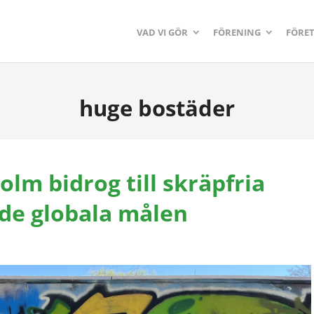
VAD VI GÖR
FÖRENING
FÖRE
huge bostäder
olm bidrog till skräpfria
 de globala målen