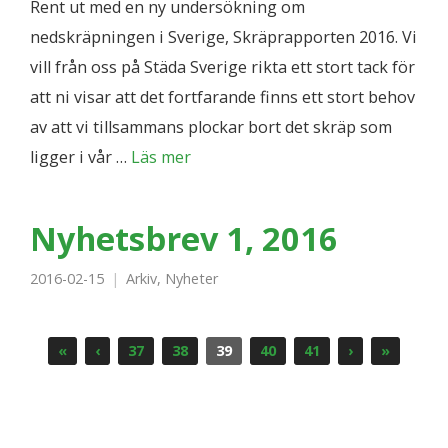
Rent ut med en ny undersökning om
nedskräpningen i Sverige, Skräprapporten 2016. Vi
vill från oss på Städa Sverige rikta ett stort tack för
att ni visar att det fortfarande finns ett stort behov
av att vi tillsammans plockar bort det skräp som
ligger i vår …
Läs mer
Nyhetsbrev 1, 2016
2016-02-15
Arkiv
,
Nyheter
«
‹
37
38
39
40
41
›
»