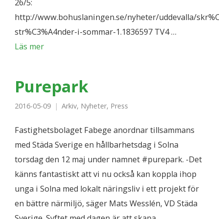
26/5:
http://www.bohuslaningen.se/nyheter/uddevalla/skr%
str%C3%A4nder-i-sommar-1.1836597 TV4 …
Läs mer
Purepark
2016-05-09
Arkiv
,
Nyheter
,
Press
Fastighetsbolaget Fabege anordnar tillsammans
med Städa Sverige en hållbarhetsdag i Solna
torsdag den 12 maj under namnet #purepark. -Det
känns fantastiskt att vi nu också kan koppla ihop
unga i Solna med lokalt näringsliv i ett projekt för
en bättre närmiljö, säger Mats Wesslén, VD Städa
Sverige. Syftet med dagen är att skapa