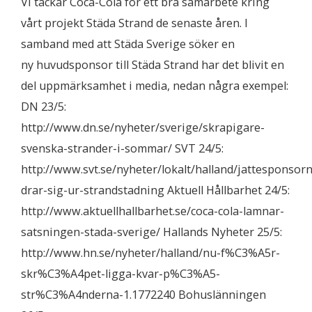
Vi tackar Coca-Cola för ett bra samarbete kring
vårt projekt Städa Strand de senaste åren. I
samband med att Städa Sverige söker en
ny huvudsponsor till Städa Strand har det blivit en
del uppmärksamhet i media, nedan några exempel:
DN 23/5:
http://www.dn.se/nyheter/sverige/skrapigare-
svenska-strander-i-sommar/ SVT 24/5:
http://www.svt.se/nyheter/lokalt/halland/jattesponsorn
drar-sig-ur-strandstadning Aktuell Hållbarhet 24/5:
http://www.aktuellhallbarhet.se/coca-cola-lamnar-
satsningen-stada-sverige/ Hallands Nyheter 25/5:
http://www.hn.se/nyheter/halland/nu-f%C3%A5r-
skr%C3%A4pet-ligga-kvar-p%C3%A5-
str%C3%A4nderna-1.1772240 Bohuslänningen