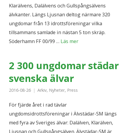
Klarälvens, Dalälvens och Gullspångsälvens
älvkanter. Längs Ljusnan deltog närmare 320
ungdomar från 13 idrottsföreningar vilka
tillsammans samlade in nästan 5 ton skräp.
Söderhamn FF 00/99 …
Läs mer
2 300 ungdomar städar
svenska älvar
2016-08-26
Arkiv
,
Nyheter
,
Press
För fjärde året i rad tävlar
ungdomsidrottsföreningar i Älvstädar-SM längs
med fyra av Sveriges älvar: Dalälven, Klarälven,
Ljusnan och Gullspångsälven. Älvstädar-SM är