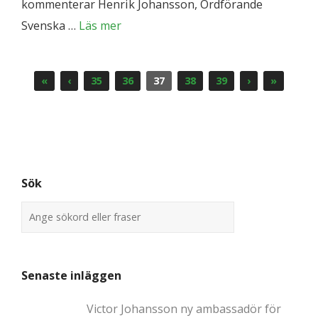
kommenterar Henrik Johansson, Ordförande
Svenska …
Läs mer
«
‹
35
36
37
38
39
›
»
Sök
Senaste inläggen
Victor Johansson ny ambassadör för