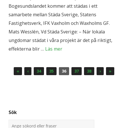
Bogesundslandet kommer att städas i ett
samarbete mellan Städa Sverige, Statens
Fastighetsverk, IFK Vaxholm och Waxholms GF.
Mats Wesslén, Vd Städa Sverige: – När lokala
ungdomar städat i våra projekt är det på riktigt,
effekterna blir …
Läs mer
«
‹
34
35
36
37
38
›
»
Sök