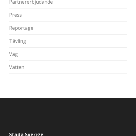
Partnererbjudande
Press
Reportage
Tävling
Väg
Vatten
Städa Sverige