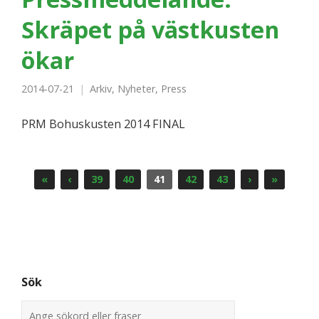
Skräpet på västkusten
ökar
2014-07-21
Arkiv
,
Nyheter
,
Press
PRM Bohuskusten 2014 FINAL
«
‹
39
40
41
42
43
›
»
Sök