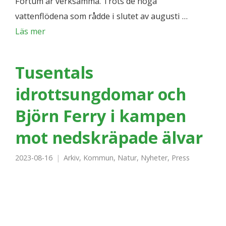
Fortum är verksamma. Trots de höga
vattenflödena som rådde i slutet av augusti …
Läs mer
Tusentals
idrottsungdomar och
Björn Ferry i kampen
mot nedskräpade älvar
2023-08-16
Arkiv
,
Kommun
,
Natur
,
Nyheter
,
Press