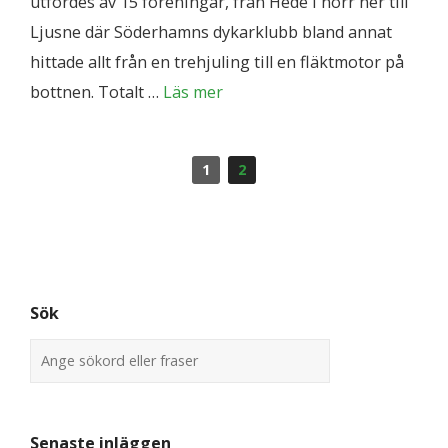
utfördes av 15 föreningar, från Hede i norr ner till
Ljusne där Söderhamns dykarklubb bland annat
hittade allt från en trehjuling till en fläktmotor på
bottnen. Totalt …
Läs mer
1
2
Sök
Senaste inläggen