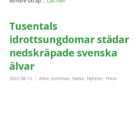
Mindre skräp …
Läs mer
Tusentals
idrottsungdomar städar
nedskräpade svenska
älvar
2022-08-12
Arkiv
,
Kommun
,
Natur
,
Nyheter
,
Press