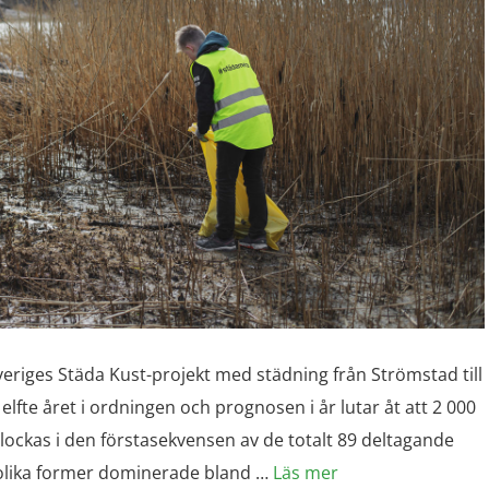
Sveriges Städa Kust-projekt med städning från Strömstad till
fte året i ordningen och prognosen i år lutar åt att 2 000
ockas i den förstasekvensen av de totalt 89 deltagande
i olika former dominerade bland …
Läs mer