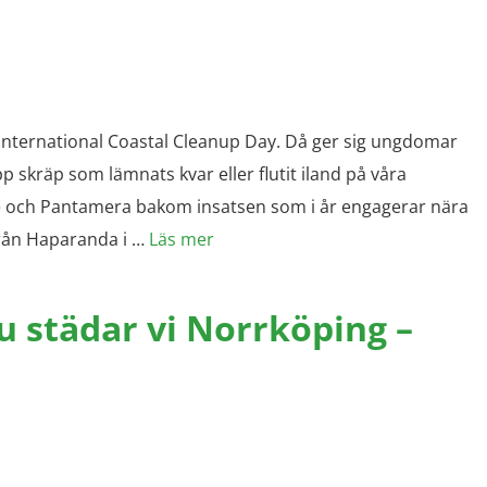
International Coastal Cleanup Day. Då ger sig ungdomar
pp skräp som lämnats kvar eller flutit iland på våra
ige och Pantamera bakom insatsen som i år engagerar nära
rån Haparanda i …
Läs mer
u städar vi Norrköping –