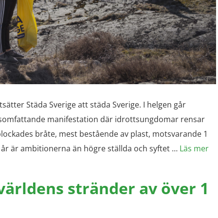
tsätter Städa Sverige att städa Sverige. I helgen går
ndsomfattande manifestation där idrottsungdomar rensar
 plockades bråte, mest bestående av plast, motsvarande 1
I år är ambitionerna än högre ställda och syftet …
Läs mer
världens stränder av över 1